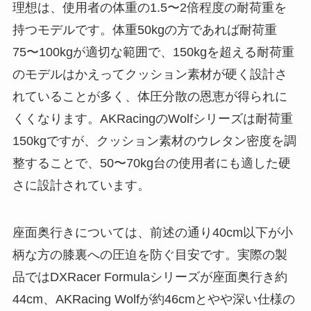
理想は、使用者の体重の1.5〜2倍程度の耐荷重を
持つモデルです。体重50kgの方であれば耐荷重
75〜100kgが適切な範囲で、150kgを超える耐荷重
のモデルはかえってクッション素材が硬く設計さ
れていることが多く、体圧分散の恩恵が得られに
くくなります。AKRacingのWolfシリーズは耐荷重
150kgですが、クッション素材のウレタン密度を調
整することで、50〜70kg台の使用者にも適した硬
さに設計されています。
座面奥行きについては、前述の通り40cm以下が小
柄な方の膝裏への圧迫を防ぐ目安です。実際の製
品ではDXRacer Formulaシリーズが座面奥行き約
44cm、AKRacing Wolfが約46cmとやや深い仕様の