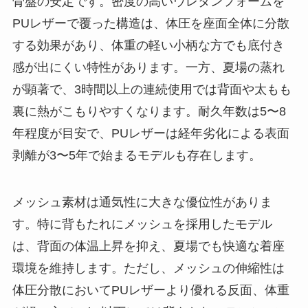
骨盤の安定です。密度の高いウレタンフォームを
PUレザーで覆った構造は、体圧を座面全体に分散
する効果があり、体重の軽い小柄な方でも底付き
感が出にくい特性があります。一方、夏場の蒸れ
が顕著で、3時間以上の連続使用では背面や太もも
裏に熱がこもりやすくなります。耐久年数は5〜8
年程度が目安で、PUレザーは経年劣化による表面
剥離が3〜5年で始まるモデルも存在します。
メッシュ素材は通気性に大きな優位性がありま
す。特に背もたれにメッシュを採用したモデル
は、背面の体温上昇を抑え、夏場でも快適な着座
環境を維持します。ただし、メッシュの伸縮性は
体圧分散においてPUレザーより優れる反面、体重