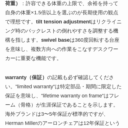
荷重）
：許容できる体重の上限で、余裕を持って
自身の体重×1.5倍以上を選ぶのが長期使用の観点
で理想です。
tilt tension adjustment
はリクライニ
ング時のバックレストの倒れやすさを調整する機
構を指します。
swivel base
は360度回転する台座
を意味し、複数方向への作業をこなすデスクワー
カーに重要な機能です。
warranty（保証）
の記載も必ず確認してくださ
い。”limited warranty”は特定部品・期間に限定した
保証を意味し、”lifetime warranty on frame”はフレ
ーム（骨格）が生涯保証であることを示します。
海外ブランドは3〜5年保証が標準的ですが、
Herman Millerのアーロンチェアは12年保証という