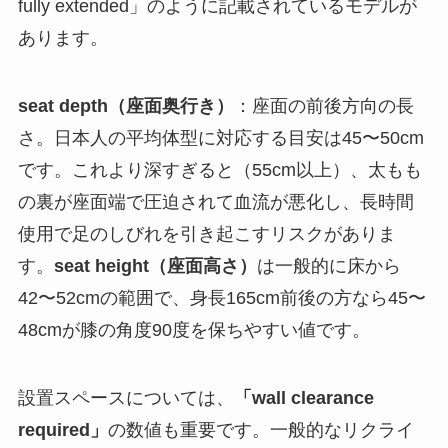
fully extended」のように記載されているモデルが
あります。
seat depth（座面奥行き）
：座面の前後方向の長
さ。日本人の平均体型に対応する目安は45〜50cm
です。これより深すぎると（55cm以上）、太もも
の裏が座面端で圧迫されて血流が悪化し、長時間
使用で足のしびれを引き起こすリスクがありま
す。
seat height（座面高さ）
は一般的に床から
42〜52cmの範囲で、身長165cm前後の方なら45〜
48cmが膝の角度90度を保ちやすい値です。
設置スペースについては、
「wall clearance
required」
の数値も重要です。一般的なリクライ