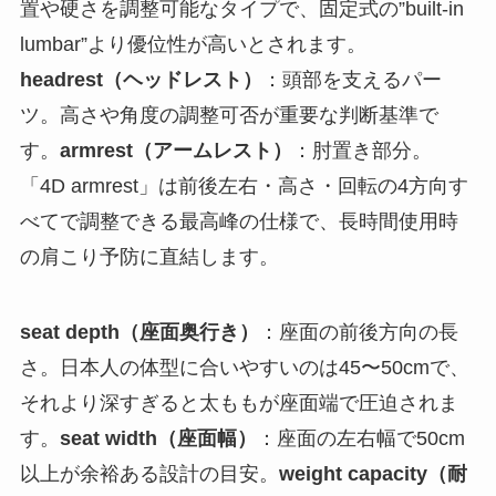
置や硬さを調整可能なタイプで、固定式の”built-in
lumbar”より優位性が高いとされます。
headrest（ヘッドレスト）
：頭部を支えるパー
ツ。高さや角度の調整可否が重要な判断基準で
す。
armrest（アームレスト）
：肘置き部分。
「4D armrest」は前後左右・高さ・回転の4方向す
べてで調整できる最高峰の仕様で、長時間使用時
の肩こり予防に直結します。
seat depth（座面奥行き）
：座面の前後方向の長
さ。日本人の体型に合いやすいのは45〜50cmで、
それより深すぎると太ももが座面端で圧迫されま
す。
seat width（座面幅）
：座面の左右幅で50cm
以上が余裕ある設計の目安。
weight capacity（耐