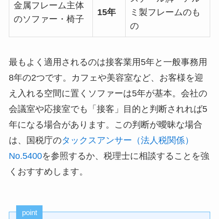
金属フレーム主体
15年
ミ製フレームのも
のソファー・椅子
の
最もよく適用されるのは
接客業用5年
と
一般事務用
8年
の2つです。カフェや美容室など、お客様を迎
え入れる空間に置くソファーは5年が基本。会社の
会議室や応接室でも「接客」目的と判断されれば5
年になる場合があります。この判断が曖昧な場合
は、国税庁の
タックスアンサー（法人税関係）
No.5400
を参照するか、税理士に相談することを強
くおすすめします。
point